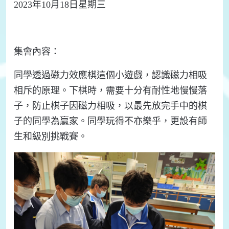
2023
年
10
月
18
日星期三
集會內容：
同學透過磁力效應棋這個小遊戲，認識磁力相吸
相斥的原理。下棋時，需要十分有耐性地慢慢落
子，防止棋子因磁力相吸，以最先放完手中的棋
子的同學為贏家。
同學玩得不亦樂乎，
更
設有
師
生和級別挑戰賽。