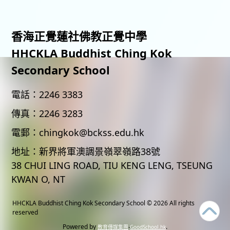
香海正覺蓮社佛教正覺中學
HHCKLA Buddhist Ching Kok
Secondary School
電話：
2246 3383
傳真：
2246 3283
電郵：
chingkok@bckss.edu.hk
地址：
新界將軍澳調景嶺翠嶺路38號
38 CHUI LING ROAD, TIU KENG LENG, TSEUNG
KWAN O, NT
HHCKLA Buddhist Ching Kok Secondary School
© 2026 All rights
reserved
Powered by
‧
.
教育傳媒集團
GoodSchool.hk