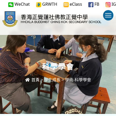
WeChat
GRWTH
eClass
FB
IG
科學學會
首頁
>
學生成長
>
學術-科學學會