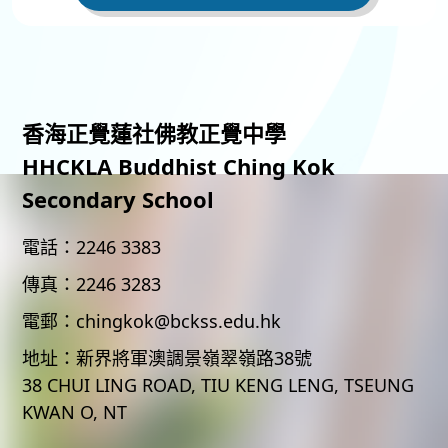
香海正覺蓮社佛教正覺中學
HHCKLA Buddhist Ching Kok
Secondary School
電話：
2246 3383
傳真：
2246 3283
電郵：
chingkok@bckss.edu.hk
地址：
新界將軍澳調景嶺翠嶺路38號
38 CHUI LING ROAD, TIU KENG LENG, TSEUNG
KWAN O, NT