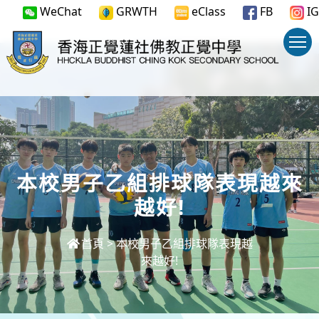
WeChat
GRWTH
eClass
FB
IG
本校男子乙組排球隊表現越來
越好!
首頁
>
本校男子乙組排球隊表現越
來越好!