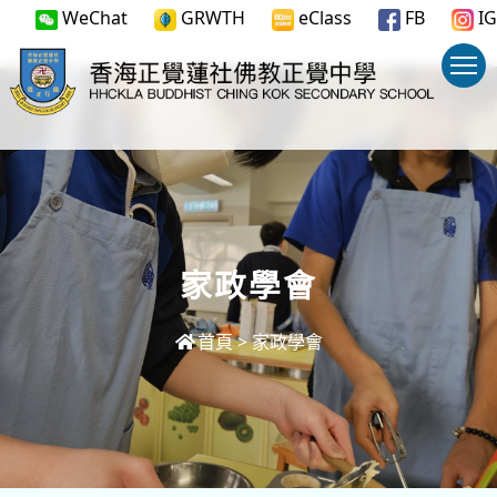
WeChat
GRWTH
eClass
FB
IG
家政學會
首頁
>
家政學會