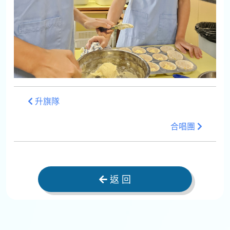
升旗隊
合唱團
返 回