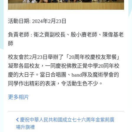
活動日期: 2024年2月23日
負責老師 :
衛
之
賫
副
校長
、
殷
小
賡
老師
、
陳
偉
基
老
師
校
友
會
於2
月
2
3
日
舉辦
了
「
20周年校慶校友聚餐
」
凝聚
各
屆
校
友
，
一
同
慶祝
佛教
正
覺
中
學2
0
同
年
校
慶
的
大
日
子
。
當
日
合
唱
團
、b
and
隊
及
魔術
學
會
的
同
學
作
出
精彩
的
表演
，
令
活動
生
色
不少
。
更多相片
慶祝中華人民共和國成立七十六周年金紫荊廣
場升旗禮