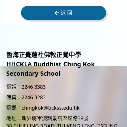
返 回
香海正覺蓮社佛教正覺中學
HHCKLA Buddhist Ching Kok
Secondary School
電話：
2246 3383
傳真：
2246 3283
電郵：
chingkok@bckss.edu.hk
地址：
新界將軍澳調景嶺翠嶺路38號
38 CHUI LING ROAD, TIU KENG LENG, TSEUNG