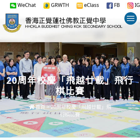
WeChat
GRWTH
eClass
FB
IG
20周年校慶「飛越廿載」飛行
棋比賽
首頁
>
20周年校慶「飛越廿載」飛
行棋比賽