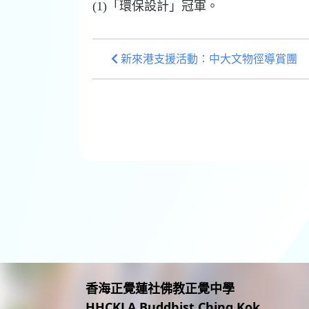
(1)「環保設計」冠軍。
新來港支援活動：中大文物徑導賞團
香海正覺蓮社佛教正覺中學
HHCKLA Buddhist Ching Kok