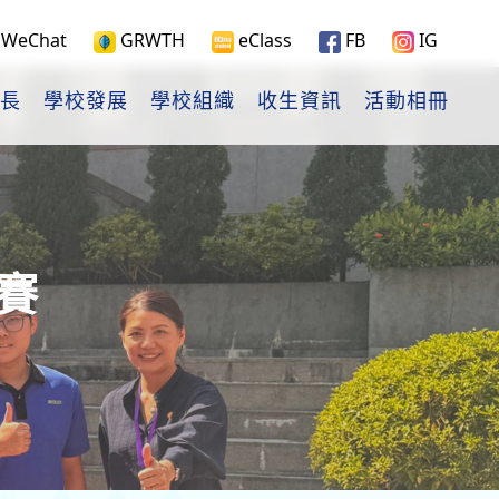
WeChat
GRWTH
eClass
FB
IG
長
學校發展
學校組織
收生資訊
活動相冊
賽