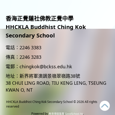
香海正覺蓮社佛教正覺中學
HHCKLA Buddhist Ching Kok
Secondary School
電話：
2246 3383
傳真：
2246 3283
電郵：
chingkok@bckss.edu.hk
地址：
新界將軍澳調景嶺翠嶺路38號
38 CHUI LING ROAD, TIU KENG LENG, TSEUNG
KWAN O, NT
HHCKLA Buddhist Ching Kok Secondary School
© 2026 All rights
reserved
Powered by
‧
.
教育傳媒集團
GoodSchool.hk