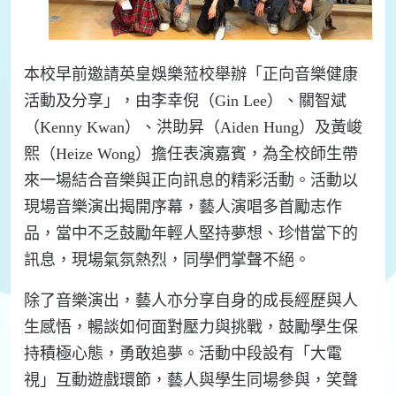
本校早前邀請英皇娛樂蒞校舉辦「正向音樂健康
活動及分享」，由李幸倪（Gin Lee）、關智斌
（Kenny Kwan）、洪助昇（Aiden Hung）及黃峻
熙（Heize Wong）擔任表演嘉賓，為全校師生帶
來一場結合音樂與正向訊息的精彩活動。活動以
現場音樂演出揭開序幕，藝人演唱多首勵志作
品，當中不乏鼓勵年輕人堅持夢想、珍惜當下的
訊息，現場氣氛熱烈，同學們掌聲不絕。
除了音樂演出，藝人亦分享自身的成長經歷與人
生感悟，暢談如何面對壓力與挑戰，鼓勵學生保
持積極心態，勇敢追夢。活動中段設有「大電
視」互動遊戲環節，藝人與學生同場參與，笑聲