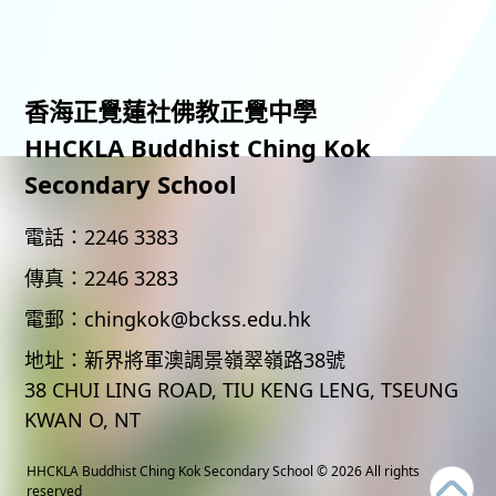
香海正覺蓮社佛教正覺中學
HHCKLA Buddhist Ching Kok
Secondary School
電話：
2246 3383
傳真：
2246 3283
電郵：
chingkok@bckss.edu.hk
地址：
新界將軍澳調景嶺翠嶺路38號
38 CHUI LING ROAD, TIU KENG LENG, TSEUNG
KWAN O, NT
HHCKLA Buddhist Ching Kok Secondary School
© 2026 All rights
reserved