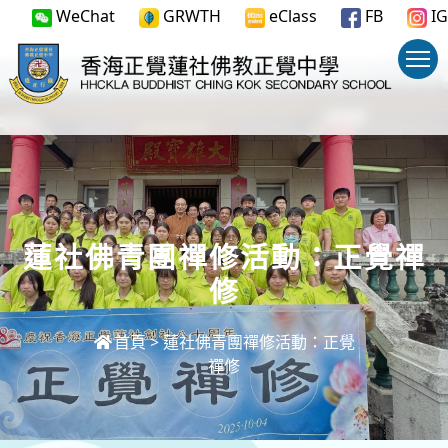
WeChat
GRWTH
eClass
FB
IG
蓮社佛青團禪修活動：正覺禪
修
首頁
>
蓮社佛青團禪修活動：正覺
禪修