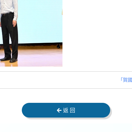
「賀
返 回