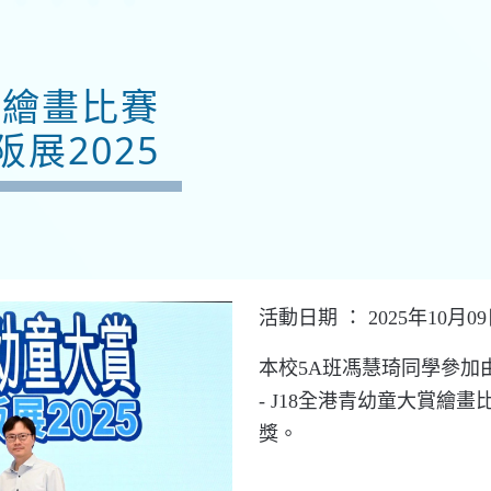
大賞繪畫比賽
阪展2025
活動日期 ： 2025年10月0
本校5A班馮慧琦同學參加由 Goo
- J18全港青幼童大賞繪畫
獎。