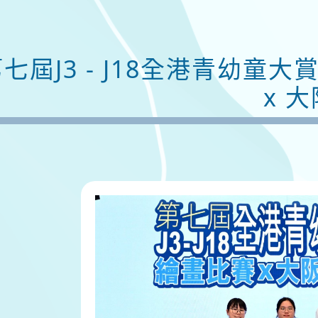
七屆J3 - J18全港青幼童
x 大