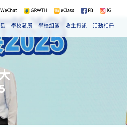
WeChat
GRWTH
eClass
FB
IG
長
學校發展
學校組織
收生資訊
活動相冊
童大
5