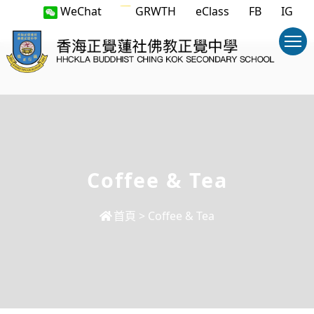
WeChat
GRWTH
eClass
FB
IG
Coffee & Tea
首頁
>
Coffee & Tea