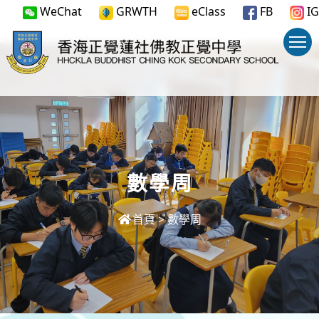
WeChat
GRWTH
eClass
FB
IG
數學周
首頁
>
數學周