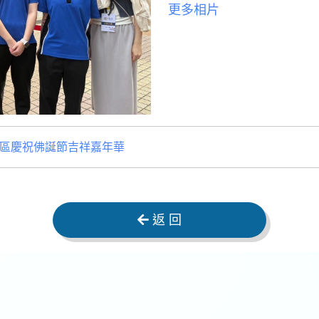
更多相片
北區慶祝佛誕節吉祥嘉年華
返 回