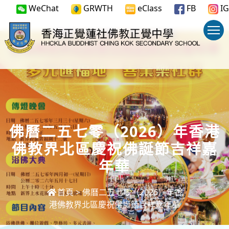
WeChat
GRWTH
eClass
FB
IG
佛曆二五七零（2026）年香港
佛教界北區慶祝佛誕節吉祥嘉
年華
首頁
>
佛曆二五七零（2026）年香
港佛教界北區慶祝佛誕節吉祥嘉年華