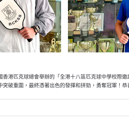
國香港匹克球總會舉辦的「全港十八區匹克球中學校際邀
中突破重圍，最終憑著出色的發揮和拼勁，勇奪冠軍！恭