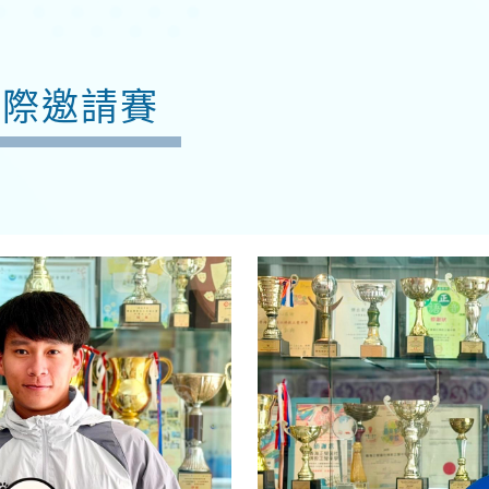
校際邀請賽