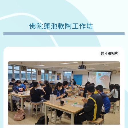
佛陀蓮池軟陶工作坊
共 4 張相片