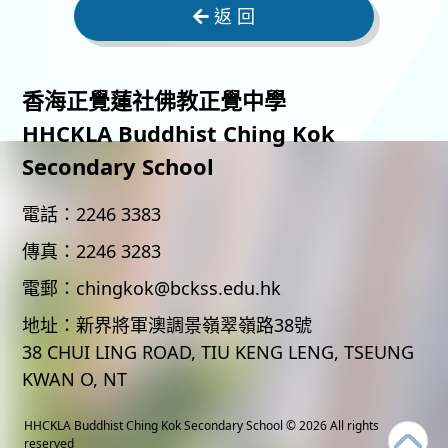
返 回
香海正覺蓮社佛教正覺中學
HHCKLA Buddhist Ching Kok
Secondary School
電話：
2246 3383
傳真：
2246 3283
電郵：
chingkok@bckss.edu.hk
地址：
新界將軍澳調景嶺翠嶺路38號
38 CHUI LING ROAD, TIU KENG LENG, TSEUNG
KWAN O, NT
HHCKLA Buddhist Ching Kok Secondary School
© 2026 All rights
reserved