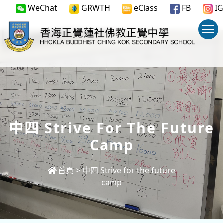
WeChat
GRWTH
eClass
FB
IG
中四 Strive For The Future
Camp
首頁
>
中四 Strive for the future
camp