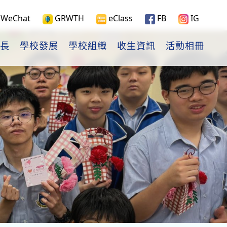
WeChat
GRWTH
eClass
FB
IG
長
學校發展
學校組織
收生資訊
活動相冊