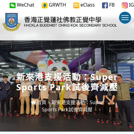
WeChat
GRWTH
eClass
FB
IG
新來港支援活動：Super
Sports Park試後齊減壓
首頁
>
新來港支援活動：Super
Sports Park試後齊減壓