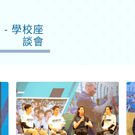
- 學校座
談會