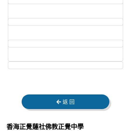
返 回
香海正覺蓮社佛教正覺中學