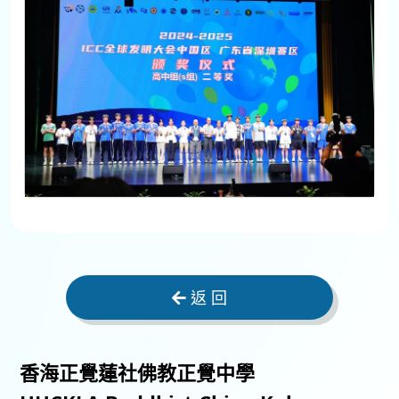
返 回
香海正覺蓮社佛教正覺中學