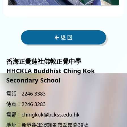
返 回
香海正覺蓮社佛教正覺中學
HHCKLA Buddhist Ching Kok
Secondary School
電話：
2246 3383
傳真：
2246 3283
電郵：
chingkok@bckss.edu.hk
地址：
新界將軍澳調景嶺翠嶺路38號