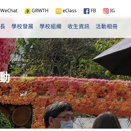
WeChat
GRWTH
eClass
FB
IG
長
學校發展
學校組織
收生資訊
活動相冊
動