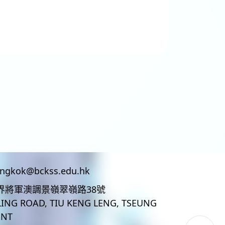
ingkok@bckss.edu.hk
界將軍澳調景嶺翠嶺路38號
LING ROAD, TIU KENG LENG, TSEUNG
 NT