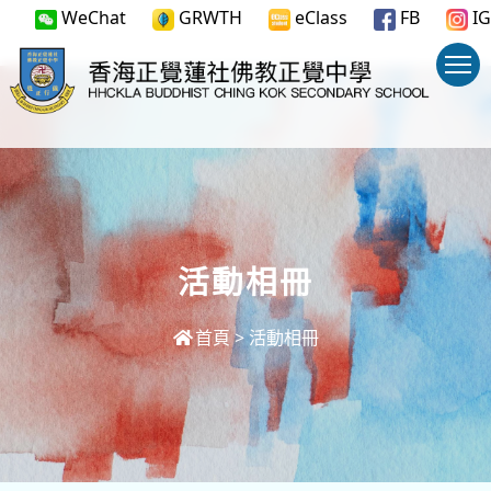
WeChat
GRWTH
eClass
FB
IG
活動相冊
首頁
>
活動相冊