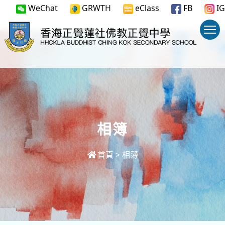
WeChat
GRWTH
eClass
FB
IG
相簿
首頁
>
相簿