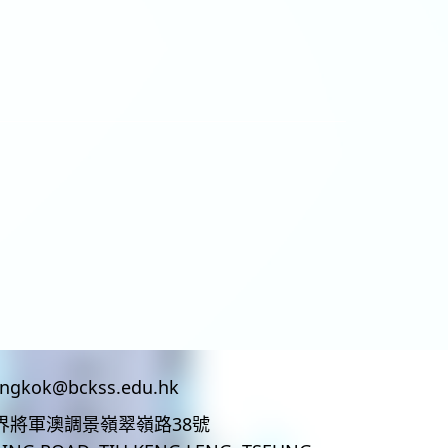
ingkok@bckss.edu.hk
界將軍澳調景嶺翠嶺路38號