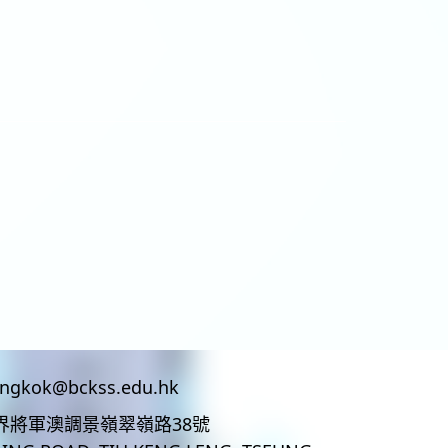
ingkok@bckss.edu.hk
界將軍澳調景嶺翠嶺路38號