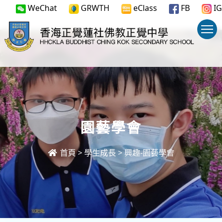
WeChat
GRWTH
eClass
FB
IG
園藝學會
首頁
>
學生成長
>
興趣-園藝學會