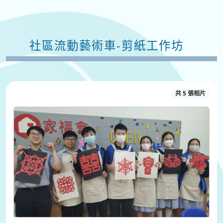
社區流動藝術車-剪紙工作坊
共 5 張相片