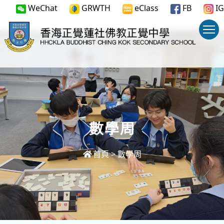
WeChat
GRWTH
eClass
FB
IG
數學周
首頁
>
數學周