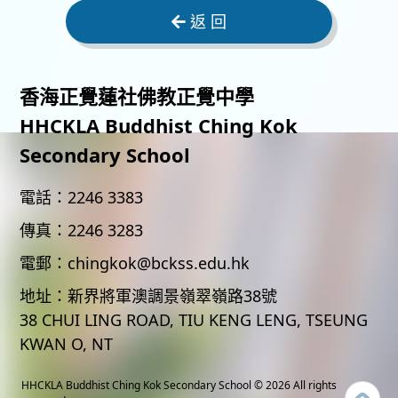
返 回
香海正覺蓮社佛教正覺中學
HHCKLA Buddhist Ching Kok
Secondary School
電話：
2246 3383
傳真：
2246 3283
電郵：
chingkok@bckss.edu.hk
地址：
新界將軍澳調景嶺翠嶺路38號
38 CHUI LING ROAD, TIU KENG LENG, TSEUNG
KWAN O, NT
HHCKLA Buddhist Ching Kok Secondary School
© 2026 All rights