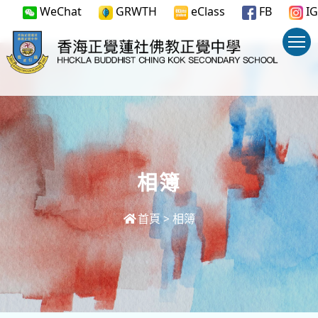
WeChat
GRWTH
eClass
FB
IG
相簿
首頁
>
相簿