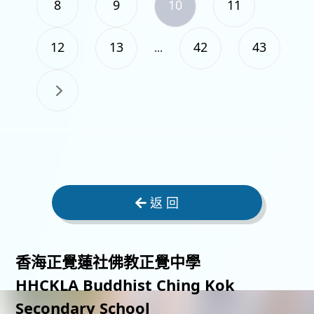
8
9
10
11
12
13
42
43
...
返 回
香海正覺蓮社佛教正覺中學
HHCKLA Buddhist Ching Kok
Secondary School