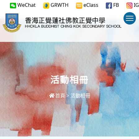
WeChat
GRWTH
eClass
FB
IG
活動相冊
首頁
>
活動相冊