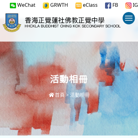
WeChat
GRWTH
eClass
FB
IG
活動相冊
首頁
>
活動相冊