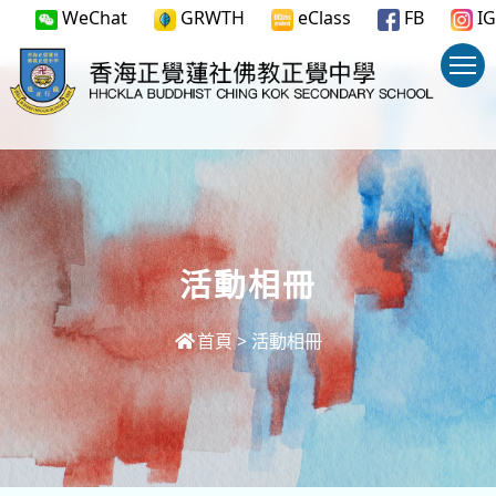
WeChat
GRWTH
eClass
FB
IG
活動相冊
首頁
>
活動相冊