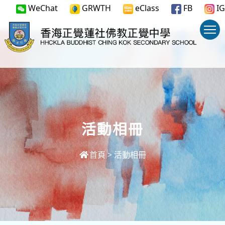
WeChat
GRWTH
eClass
FB
IG
活動相冊
首頁
>
活動相冊