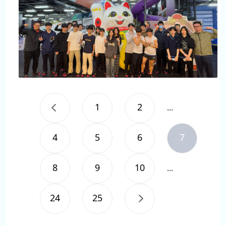
1
2
...
4
5
6
7
8
9
10
...
24
25