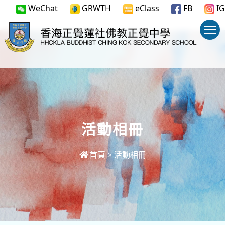
WeChat
GRWTH
eClass
FB
IG
活動相冊
首頁
>
活動相冊