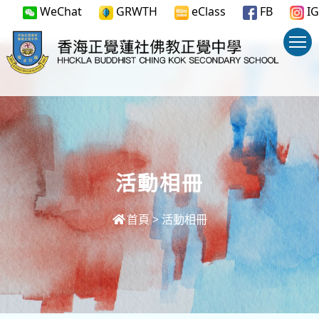
WeChat
GRWTH
eClass
FB
IG
活動相冊
首頁
>
活動相冊