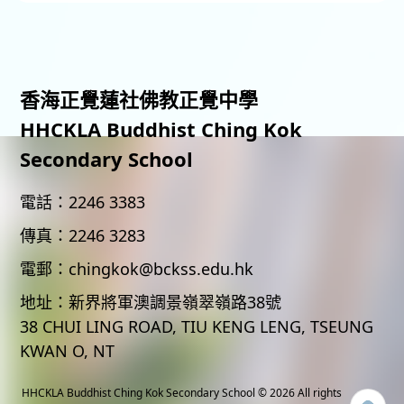
香海正覺蓮社佛教正覺中學
HHCKLA Buddhist Ching Kok
Secondary School
電話：
2246 3383
傳真：
2246 3283
電郵：
chingkok@bckss.edu.hk
地址：
新界將軍澳調景嶺翠嶺路38號
38 CHUI LING ROAD, TIU KENG LENG, TSEUNG
KWAN O, NT
HHCKLA Buddhist Ching Kok Secondary School
© 2026 All rights